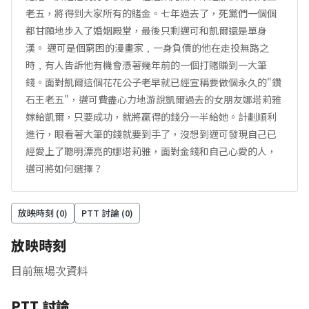
老五，將得到大家所有的賭金。七年過去了，死黨們一個個
都甘願地步入了婚姻殿堂，最後只剩邁可和凱爾還是單身
漢。 邁可是個窮困的漫畫家﹐一身負債的他在走投無路之
時﹐有人告訴他有機會憑著幾年前的一個打賭賺到一大筆
錢。面對凱爾這個花花公子老早就已經宣稱要做個永久的"鑽
石王老五"，邁可費盡心力地游說凱爾過去的女朋友娜塔莉雅
嫁給凱爾，只要成功，就將贏得的錢分一半給她。計劃順利
進行，眼看著大筆的錢就要到手了，沒想到邁可發現自己已
經愛上了聰明漂亮的娜塔莉雅，面對金錢和自己心愛的人，
邁可將如何選擇？
放映時刻 (
0
)
PTT 討論 (
0
)
放映時刻
目前無場次資料
PTT 討論