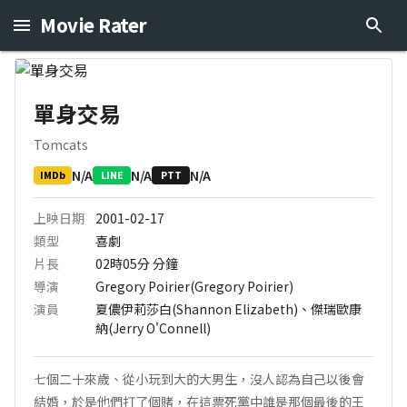
Movie Rater
單身交易
Tomcats
N/A
N/A
N/A
IMDb
LINE
PTT
上映日期
2001-02-17
類型
喜劇
片長
02時05分
分鐘
導演
Gregory Poirier(Gregory Poirier)
演員
夏儂伊莉莎白(Shannon Elizabeth)、傑瑞歐康
納(Jerry O'Connell)
七個二十來歲、從小玩到大的大男生，沒人認為自己以後會
結婚，於是他們打了個賭，在這票死黨中誰是那個最後的王