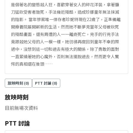
是個著名的變態殺人狂，喜歡穿著女人的碎花洋裝，拿著鐮
刀猛砍受害者致死，手法幾近殘酷，造成珍娜童年無法抹滅
的陰影。 當年慘案唯一倖存者珍妮特現在22歲了，正準備離
開療養院展開嶄新的生活，然而她不斷夢見當年父母被砍死
的殘酷畫面，還有周遭的人一一離奇死亡，兇手的行兇手法
竟跟殺她父母的人一模一樣，她彷彿再度回到童年不幸的際
遇中，沒想到這一切和過去有極大的關係，除了勇敢的面對
一直縈繞著她的心魔外，否則無法擺脫過去，然而更令人驚
愕的真相還在後頭……
放映時刻 (
0
)
PTT 討論 (
0
)
放映時刻
目前無場次資料
PTT 討論