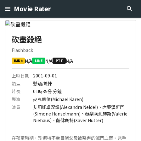
Movie Rater
砍盡殺絕
Flashback
N/A
N/A
N/A
IMDb
LINE
PTT
上映日期
2001-09-01
類型
懸疑/驚悚
片長
01時35分
分鐘
導演
麥克凱倫(Michael Karen)
演員
艾莉姍卓涅鐸(Alexandra Neldel)、席夢漢斯門
(Simone Hanselmann)、薇樂莉妮赫斯(Valerie
Niehaus)、薩佛胡特(Xaver Hutter)
在孩童時期，珍妮特不幸目睹父母被殘害的滅門血案，兇手