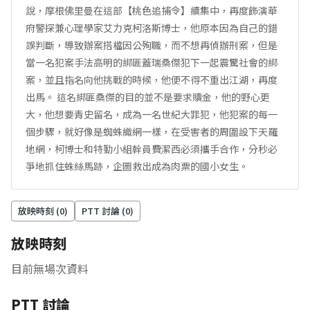
說，摩根佛里曼在這部【桃色追捕令】續集中，再度飾演華
府警探兼心理學家艾力克柯洛斯博士，他原本因為自己的錯
誤判斷，導致辦案搭檔因公殉職，而不想再偵辦刑案，但是
當一名犯案手法高明的綁匪蓋瑞桑傑犯下一起震驚社會的綁
案，並且指名向他挑戰的時候，他便不得不重出江湖，再度
出馬。 這名綁匪桑傑的目的並不是要求贖金，他的野心更
大，他想要青史留名，成為一名世紀大罪犯，他犯案的每一
個步驟，就好像是蜘蛛織網一樣，在受害者的周圍設下天羅
地網，柯博士和特勤小組幹員費潔西必須攜手合作，分秒必
爭地抓住蛛絲馬跡，企圖救出成為肉票的國小女生。
放映時刻 (
0
)
PTT 討論 (
0
)
放映時刻
目前無場次資料
PTT 討論