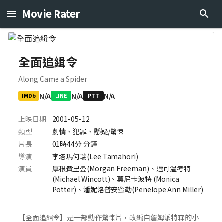
Movie Rater
全面追緝令
Along Came a Spider
N/A
N/A
N/A
IMDb
LINE
PTT
上映日期
2001-05-12
類型
劇情、犯罪、懸疑/驚悚
片長
01時44分
分鐘
導演
李塔瑪何瑞(Lee Tamahori)
演員
摩根費里曼(Morgan Freeman)、邁可溫考特
(Michael Wincott)、莫尼卡波特 (Monica
Potter)、潘妮洛普安蜜勒(Penelope Ann Miller)
【全面追緝令】是一部動作驚悚片，改編自詹姆派特森的小