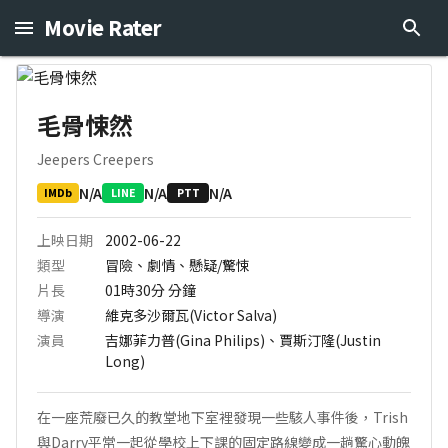
Movie Rater
毛骨悚然
Jeepers Creepers
N/A
N/A
N/A
IMDb
LINE
PTT
上映日期
2002-06-22
類型
冒險、劇情、懸疑/驚悚
片長
01時30分
分鐘
導演
維克多沙爾瓦(Victor Salva)
演員
吉娜菲力普(Gina Philips)、賈斯汀隆(Justin
Long)
在一座荒廢已久的教堂地下室裡發現一些駭人事件後，Trish
與Darry平常一起從學校上下課的固定路線變成一趟驚心動魄