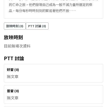
的亡命之旅，他們發現自己成為一股不滅力量所選定的祭
品，每分每秒時時刻刻的緊追著他們不放……
放映時刻 (
0
)
PTT 討論 (
0
)
放映時刻
目前無場次資料
PTT 討論
好雷
(
0
)
無文章
普雷
(
0
)
無文章