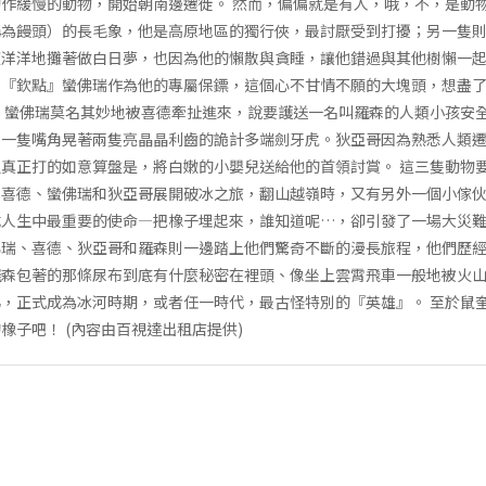
作緩慢的動物，開始朝南邊遷徙。 然而，偏偏就是有人，哦，不，是動
稱為饅頭）的長毛象，他是高原地區的獨行俠，最討厭受到打擾；另一隻
洋洋地攤著做白日夢，也因為他的懶散與貪睡，讓他錯過與其他樹懶一起
地『欽點』蠻佛瑞作為他的專屬保鏢，這個心不甘情不願的大塊頭，想盡
 蠻佛瑞莫名其妙地被喜德牽扯進來，說要護送一名叫羅森的人類小孩安
，一隻嘴角晃著兩隻亮晶晶利齒的詭計多端劍牙虎。狄亞哥因為熟悉人類
真正打的如意算盤是，將白嫩的小嬰兒送給他的首領討賞。 這三隻動物
。喜德、蠻佛瑞和狄亞哥展開破冰之旅，翻山越嶺時，又有另外一個小傢
人生中最重要的使命—把橡子埋起來，誰知道呢…，卻引發了一場大災難
佛瑞、喜德、狄亞哥和羅森則一邊踏上他們驚奇不斷的漫長旅程，他們歷
羅森包著的那條尿布到底有什麼秘密在裡頭、像坐上雲霄飛車一般地被火
，正式成為冰河時期，或者任一時代，最古怪特別的『英雄』。 至於鼠
橡子吧！ (內容由百視達出租店提供)