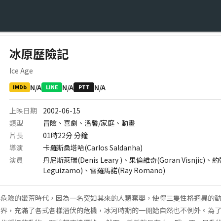
冰原歷險記
Ice Age
N/A
N/A
N/A
IMDb
LINE
PTT
上映日期
2002-06-15
類型
冒險、喜劇、溫馨/家庭、動畫
片長
01時22分
分鐘
導演
卡羅斯桑塔哈(Carlos Saldanha)
演員
丹尼斯萊瑞(Denis Leary )、果倫維奇(Goran Visnjic)
Leguizamo)、雷羅馬諾(Ray Romano)
與危險的蠻荒時代，因為一名突如其來的人類棄嬰，使得三隻性格迥異的
世界，充滿了各式各樣潛伏的危機，冰河時期的一開始自然也不例外。為