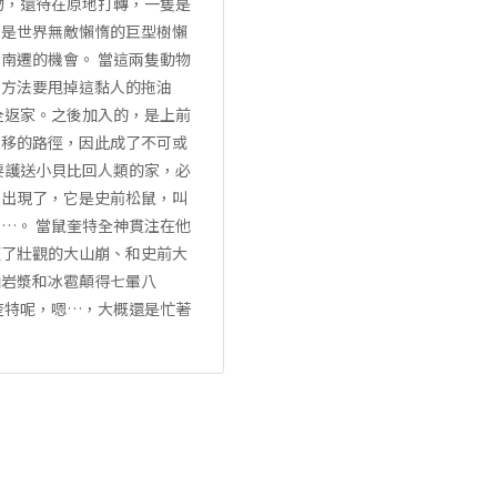
物，還待在原地打轉，一隻是
則是世界無敵懶惰的巨型樹懶
南遷的機會。 當這兩隻動物
了方法要甩掉這黏人的拖油
全返家。之後加入的，是上前
遷移的路徑，因此成了不可或
要護送小貝比回人類的家，必
伙出現了，它是史前松鼠，叫
…。 當鼠奎特全神貫注在他
經了壯觀的大山崩、和史前大
山岩漿和冰雹顛得七暈八
奎特呢，嗯…，大概還是忙著