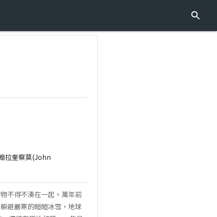
、約翰拉奎察莫(John
動物不得不湊在一起。萬年前
了躲避嚴寒的皚皚冰雪，地球