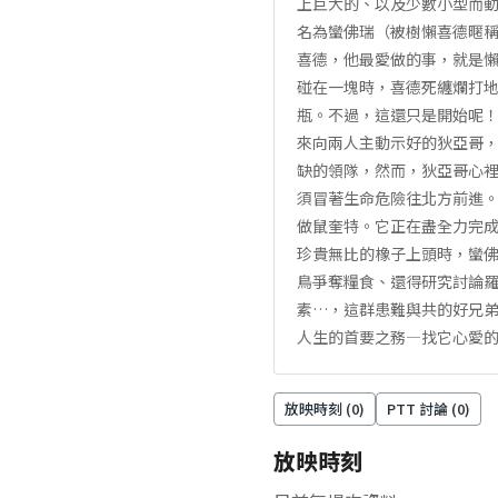
上巨大的、以及少數小型而動
名為蠻佛瑞（被樹懶喜德暱
喜德，他最愛做的事，就是懶
碰在一塊時，喜德死纏爛打
瓶。不過，這還只是開始呢！
來向兩人主動示好的狄亞哥
缺的領隊，然而，狄亞哥心裡
須冒著生命危險往北方前進
做鼠奎特。它正在盡全力完成
珍貴無比的橡子上頭時，蠻
鳥爭奪糧食、還得研究討論
素…，這群患難與共的好兄弟
人生的首要之務—找它心愛的
放映時刻 (
0
)
PTT 討論 (
0
)
放映時刻