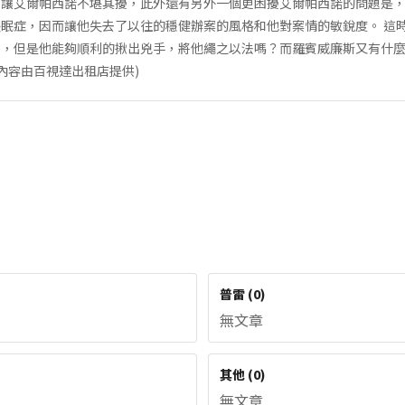
，讓艾爾帕西諾不堪其擾，此外還有另外一個更困擾艾爾帕西諾的問題是
眠症，因而讓他失去了以往的穩健辦案的風格和他對案情的敏銳度。 這
件，但是他能夠順利的揪出兇手，將他繩之以法嗎？而羅賓威廉斯又有什
內容由百視達出租店提供)
普雷
(
0
)
無文章
其他
(
0
)
無文章