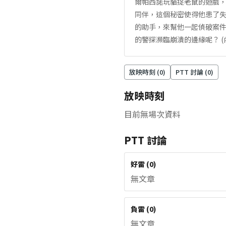
爾帕西諾玩貓捉老鼠的遊戲
同伴，這個秘密使得他患了失
的助手，來幫他一起偵破案
的警探瀕臨崩潰的邊緣呢？ (
放映時刻 (
0
)
PTT 討論 (
0
)
放映時刻
目前無場次資料
PTT 討論
好雷
(
0
)
無文章
負雷
(
0
)
無文章