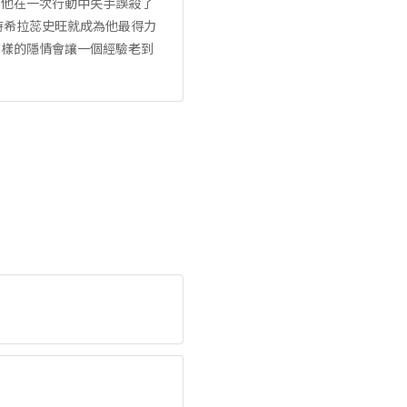
，他在一次行動中失手誤殺了
時希拉蕊史旺就成為他最得力
麼樣的隱情會讓一個經驗老到