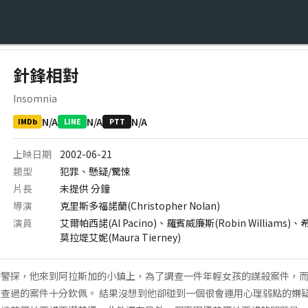
針鋒相對
Insomnia
N/A
N/A
N/A
IMDb
LINE
PTT
上映日期
2002-06-21
類型
犯罪、懸疑/驚悚
片長
未提供
分鐘
導演
克里斯多福諾蘭(Christopher Nolan)
演員
艾爾帕西諾(Al Pacino)、羅賓威廉斯(Robin Williams)、希
莫拉堤艾妮(Maura Tierney)
的警探，他來到阿拉斯加的小鎮上，為了調查一件年輕女孩的謀殺案件，
查過的案件十分欽佩。 結果沒想到他卻碰到一個很會運用心理弱點的嫌