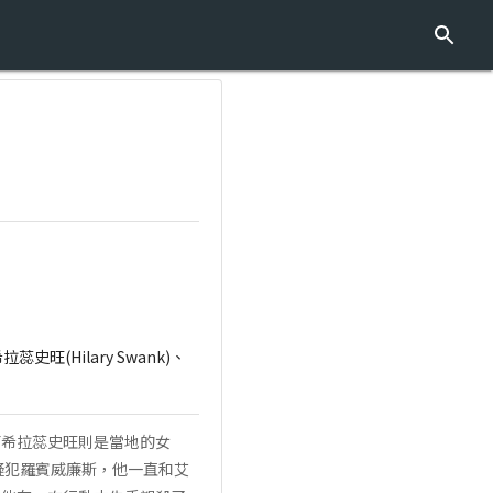
拉蕊史旺(Hilary Swank)、
而希拉蕊史旺則是當地的女
疑犯羅賓威廉斯，他一直和艾