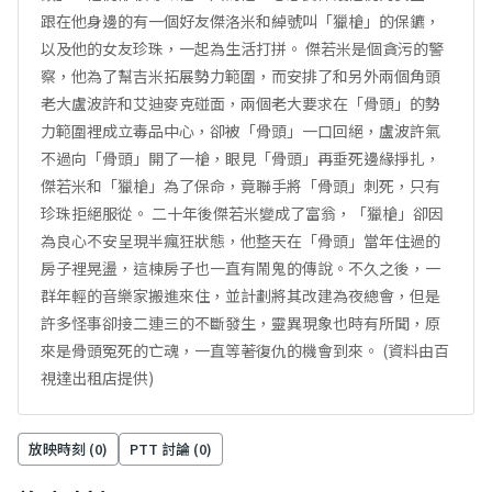
跟在他身邊的有一個好友傑洛米和綽號叫「獵槍」的保鑣，
以及他的女友珍珠，一起為生活打拼。 傑若米是個貪污的警
察，他為了幫吉米拓展勢力範圍，而安排了和另外兩個角頭
老大盧波許和艾迪麥克碰面，兩個老大要求在「骨頭」的勢
力範圍裡成立毒品中心，卻被「骨頭」一口回絕，盧波許氣
不過向「骨頭」開了一槍，眼見「骨頭」再垂死邊緣掙扎，
傑若米和「獵槍」為了保命，竟聯手將「骨頭」刺死，只有
珍珠拒絕服從。 二十年後傑若米變成了富翁，「獵槍」卻因
為良心不安呈現半瘋狂狀態，他整天在「骨頭」當年住過的
房子裡晃盪，這棟房子也一直有鬧鬼的傳說。不久之後，一
群年輕的音樂家搬進來住，並計劃將其改建為夜總會，但是
許多怪事卻接二連三的不斷發生，靈異現象也時有所聞，原
來是骨頭冤死的亡魂，一直等著復仇的機會到來。 (資料由百
視達出租店提供)
放映時刻 (
0
)
PTT 討論 (
0
)