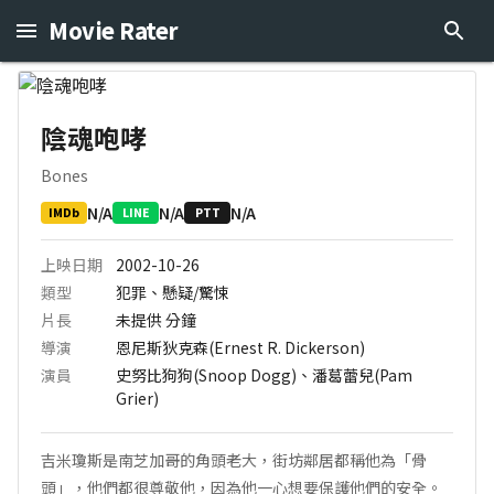
Movie Rater
陰魂咆哮
Bones
N/A
N/A
N/A
IMDb
LINE
PTT
上映日期
2002-10-26
類型
犯罪、懸疑/驚悚
片長
未提供
分鐘
導演
恩尼斯狄克森(Ernest R. Dickerson)
演員
史努比狗狗(Snoop Dogg)、潘葛蕾兒(Pam
Grier)
吉米瓊斯是南芝加哥的角頭老大，街坊鄰居都稱他為「骨
頭」，他們都很尊敬他，因為他一心想要保護他們的安全。