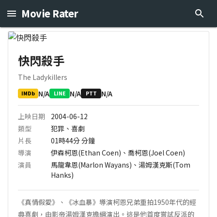
Movie Rater
快閃殺手
The Ladykillers
N/A
N/A
N/A
IMDb
LINE
PTT
上映日期
2004-06-12
類型
犯罪、喜劇
片長
01時44分
分鐘
導演
伊森柯恩(Ethan Coen)、喬柯恩(Joel Coen)
演員
馬龍韋恩(Marlon Wayans)、湯姆漢克斯(Tom
Hanks)
《真情假愛》、《冰血暴》導演柯恩兄弟重拍1950年代的經
典喜劇，由影帝湯姆漢克擔綱演出。這是他首度嘗試反派的