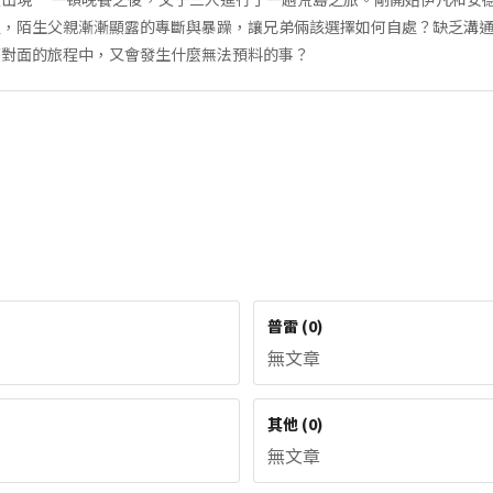
程，陌生父親漸漸顯露的專斷與暴躁，讓兄弟倆該選擇如何自處？缺乏溝
面對面的旅程中，又會發生什麼無法預料的事？
普雷
(
0
)
無文章
其他
(
0
)
無文章