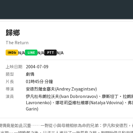
歸鄉
The Return
N/A
N/A
N/A
IMDb
LINE
PTT
上映日期
2004-07-09
類型
劇情
片長
01時45分
分鐘
導演
安德烈薩金塞夫(Andrey Zvyagintsev)
演員
伊凡杜布朗拉沃夫(Ivan Dobronravov)、康斯坦丁‧拉朗尼柯
Lavronenko)、娜塔莉亞維杜維娜(Natalya Vdovina)、
Garin)
抱親情竟是如此沉重…… 一對從小與母親相依為命的兄弟：伊凡和安德烈
出現… 一頓晚餐之後，父子三人進行了一趟荒島之旅。剛開始伊凡和安