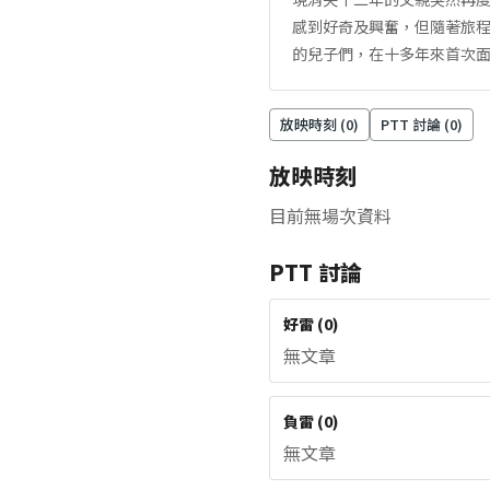
感到好奇及興奮，但隨著旅
的兒子們，在十多年來首次
放映時刻 (
0
)
PTT 討論 (
0
)
放映時刻
目前無場次資料
PTT 討論
好雷
(
0
)
無文章
負雷
(
0
)
無文章