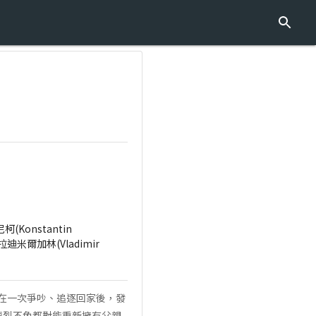
(Konstantin
弗拉迪米爾加林(Vladimir
，在一次爭吵、追逐回家後，發
德烈不免都對能重新擁有父親