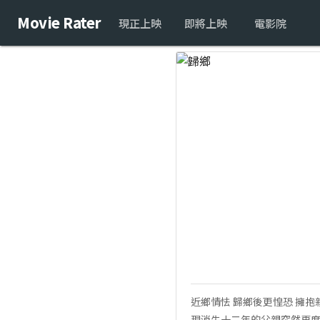
Movie Rater
現正上映
即將上映
電影院
近鄉情怯 歸鄉後更惶恐 擁
現消失十二年的父親突然再度