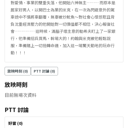
對愛情、事業的雙重失落，他開始六神無主……… 而原本是
居家好男人，以開巴士為業的米克，在一次為閃避意外的駕
車途中不慎將車翻覆，無辜被炒魷魚～對社會心懷怨懟且背
負沈重經濟壓力的他開始對一切價值都不相信，決心報復社
會…………… 這時候，滿腦子壞主意的勒希夫盯上了一家銀
行，他準備招兵買馬，幹場大的！約翰與米克被他輕鬆說
服，準備賭上一切扭轉命運，加入這一場驚天動地的玩命行
動！！！
放映時刻 (
0
)
PTT 討論 (
0
)
放映時刻
目前無場次資料
PTT 討論
好雷
(
0
)