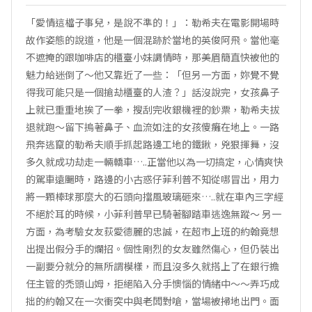
「愛情這檔子事兒，是說不準的！」：勒希夫在電影開場時
故作姿態的說道，他是一個混跡於當地的英俊阿飛。當他毫
不遮掩的跟咖啡店的櫃臺小妹調情時，那美眉簡直快被他的
魅力給迷倒了～他又靠近了一些：「但另一方面，妳覺不覺
得我可能只是一個搶劫櫃臺的人渣？」話沒說完，女孩鼻子
上就已重重地挨了一拳，搜刮完收銀機裡的鈔票，勒希夫拔
退就跑～留下摀著鼻子、血流如注的女孩傻癱在地上。一路
飛奔逃竄的勒希夫順手抓起路邊工地的鐵鍬，兇狠揮舞，沒
多久就成功劫走一輛轎車…..正當他以為一切搞定，心情爽快
的駕車遠颺時，路邊的小古惑仔菲利普不知從哪冒出，用力
將一顆棒球那麼大的石頭向擋風玻璃砸來…..就在車內三字經
不絕於耳的時候，小菲利普早已騎著腳踏車逃逸無蹤～ 另一
方面，為考驗女友荻愛德麗的忠誠，在超市上班的約翰竟想
出提出假分手的爛招。個性剛烈的女友雖然傷心，但仍裝出
一副要分就分的無所謂模樣，而且沒多久就搭上了在銀行擔
任主管的禿頭山姆，拒絕陷入分手懊惱的情緒中～～弄巧成
拙的約翰又在一次衝突中與老闆對嗆，當場被掃地出門。面