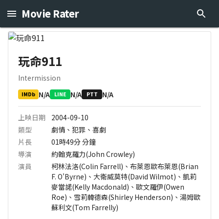
Movie Rater
玩命911
Intermission
N/A
N/A
N/A
IMDb
LINE
PTT
上映日期
2004-09-10
類型
劇情、犯罪、喜劇
片長
01時49分
分鐘
導演
約翰克羅力(John Crowley)
演員
柯林法洛(Colin Farrell)、布萊恩歐布萊恩(Brian
F. O'Byrne)、大衛威莫特(David Wilmot)、凱莉
麥當諾(Kelly Macdonald)、歐文羅伊(Owen
Roe)、雪莉韓德森(Shirley Henderson)、湯姆歐
蘇利文(Tom Farrelly)