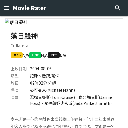
Movie Rater
落日殺神
Collateral
N/A
N/A
N/A
IMDb
LINE
PTT
上映日期
2004-08-06
類型
犯罪、懸疑/驚悚
片長
02時02分
分鐘
導演
麥可曼恩(Michael Mann)
演員
湯姆克魯斯(Tom Cruise)、傑米福克斯(Jamie
Foxx)、潔達蘋姬史密斯(Jada Pinkett Smith)
麥克斯是一個靠開計程車賺錢糊口的運將，他十二年來載過
的客人多到他都不記得他們的臉孔…直到今晚。文森是一名