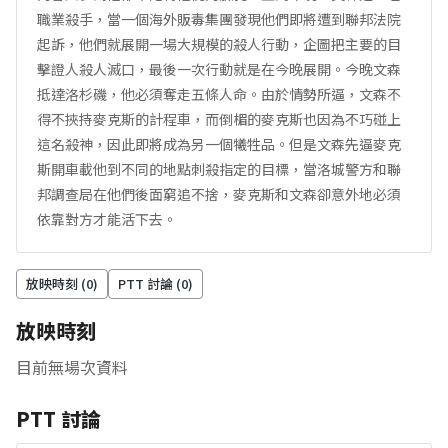
職業殺手，當一個海外販毒集團發現他們即將遭到聯邦法院
起訴，他們就展開一場大規模的殺人行動，企圖把主要的目
擊證人殺人滅口，最後一次行動就是在今晚展開。今晚文森
抵達洛杉磯，他必須奪走五條人命。由於情勢所逼，文森不
得不挾持麥克斯的計程車，而倒楣的麥克斯也因為不巧碰上
這名殺神，因此即將成為另一個犧牲品。但是文森先逼麥克
斯開車載他到不同的地點刺殺指定的目標，當洛城警方和聯
邦調查局在他們後面窮追不捨，麥克斯和文森卻意外地必須
依靠對方才能活下去。
放映時刻 (
0
)
PTT 討論 (
0
)
放映時刻
目前無場次資料
PTT 討論