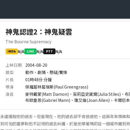
神鬼認證2：神鬼疑雲
The Bourne Supremacy
N/A
N/A
N/A
IMDb
LINE
PTT
上映日期
2004-08-20
類型
動作、劇情、懸疑/驚悚
片長
01時48分
分鐘
導演
保羅葛林葛瑞斯(Paul Greengrass)
演員
麥特戴蒙(Matt Damon)、茱莉亞史黛爾(Julia Stiles)、
布歐曼恩(Gabriel Mann)、瓊艾倫(Joan Allen)、卡爾厄本(K
以永遠擺脫他的過去。但是現在，他的過去卻不肯放過他。這兩年來傑森
受到可怕的噩夢和他不記得的過去糾纏，於是他帶著瑪莉從一個城市搬到