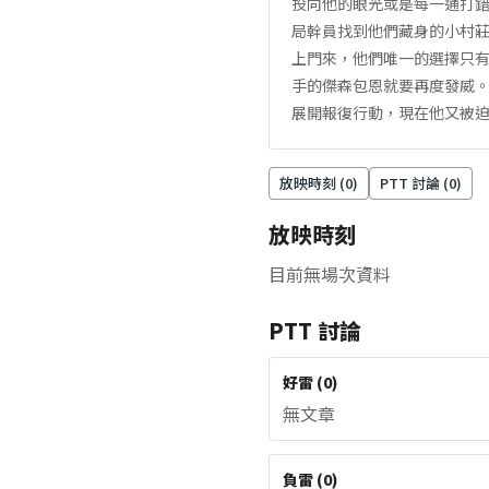
投向他的眼光或是每一通打
局幹員找到他們藏身的小村
上門來，他們唯一的選擇只
手的傑森包恩就要再度發威
展開報復行動，現在他又被
放映時刻 (
0
)
PTT 討論 (
0
)
放映時刻
目前無場次資料
PTT 討論
好雷
(
0
)
無文章
負雷
(
0
)