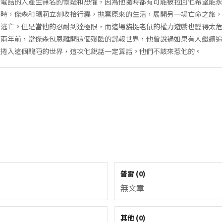
錯電話的人產生無名的懷疑和恐懼，因為他隨時都有可能被拉回他希望能
莊時，傑森和瑪莉立刻收拾行囊，拋棄原來的生活，展開另一場亡命之旅
有逃亡。但是當他的忍耐到達極限，而這場貓捉老鼠的權力遊戲也變得太
。兩年前，當傑森包恩離開這個殘酷的諜報世界，他曾說過如果有人繼續
迫捲入這個醜陋的世界，這次他說話一定算話。他們不該來惹他的。
普雷
(
0
)
無文章
其他
(
0
)