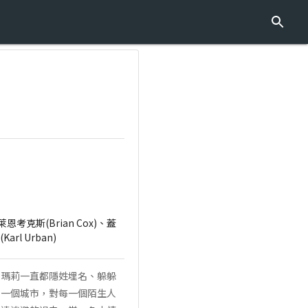
布萊恩考克斯(Brian Cox)、蓋
arl Urban)
和瑪莉一直都隱姓埋名、躲躲
另一個城市，對每一個陌生人