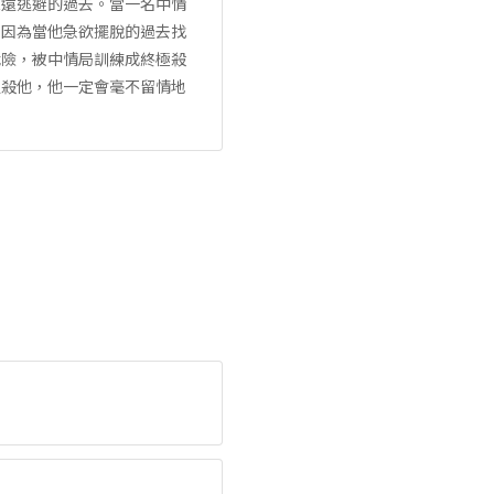
永遠逃避的過去。當一名中情
，因為當他急欲擺脫的過去找
危險，被中情局訓練成終極殺
追殺他，他一定會毫不留情地