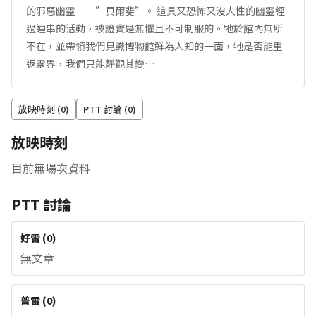
的邪惡幽靈－－”貝爾斐”。 這具又恐怖又沒人性的幽靈經
過連串的活動，被證實是無懼且不可制服的。牠於館內無所
不在，並帶領我們見識博物館鮮為人知的一面，牠是否能重
返靈界，我們只能靜觀其變…
放映時刻 (
0
)
PTT 討論 (
0
)
放映時刻
目前無場次資料
PTT 討論
好雷
(
0
)
無文章
普雷
(
0
)