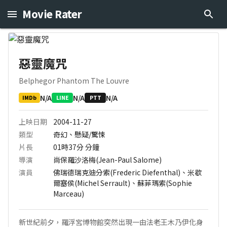
Movie Rater
惡靈魔咒
Belphegor Phantom The Louvre
N/A
N/A
N/A
IMDb
LINE
PTT
上映日期
2004-11-27
類型
奇幻、懸疑/驚悚
片長
01時37分
分鐘
導演
尚保羅沙洛梅(Jean-Paul Salome)
演員
佛瑞德瑞克迪分索(Frederic Diefenthal)、米歇
爾塞侯(Michel Serrault)、蘇菲瑪索(Sophie
Marceau)
新世紀前夕，羅浮宮博物館突然出現一由法老王木乃伊化身