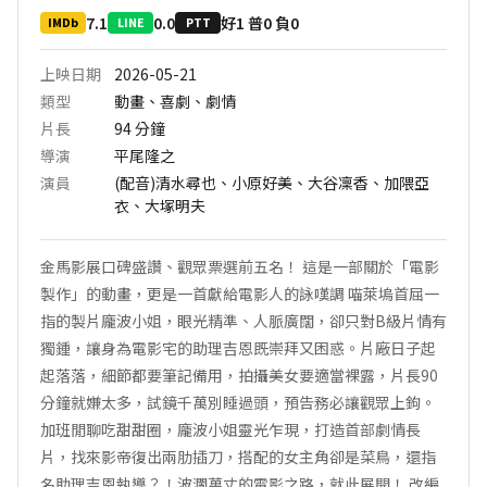
7.1
0.0
好1 普0 負0
IMDb
LINE
PTT
上映日期
2026-05-21
類型
動畫、喜劇、劇情
片長
94
分鐘
導演
平尾隆之
演員
(配音)清水尋也、小原好美、大谷凜香、加隈亞
衣、大塚明夫
金馬影展口碑盛讚、觀眾票選前五名！ 這是一部關於「電影
製作」的動畫，更是一首獻給電影人的詠嘆調 喵萊塢首屈一
指的製片龐波小姐，眼光精準、人脈廣闊，卻只對B級片情有
獨鍾，讓身為電影宅的助理吉恩既崇拜又困惑。片廠日子起
起落落，細節都要筆記備用，拍攝美女要適當裸露，片長90
分鐘就嫌太多，試鏡千萬別睡過頭，預告務必讓觀眾上鉤。
加班閒聊吃甜甜圈，龐波小姐靈光乍現，打造首部劇情長
片，找來影帝復出兩肋插刀，搭配的女主角卻是菜鳥，還指
名助理吉恩執導？！波瀾萬丈的電影之路，就此展開！ 改編