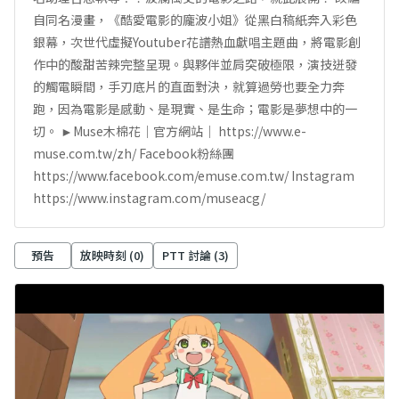
自同名漫畫，《酷愛電影的龐波小姐》從黑白稿紙奔入彩色
銀幕，次世代虛擬Youtuber花譜熱血獻唱主題曲，將電影創
作中的酸甜苦辣完整呈現。與夥伴並肩突破極限，演技迸發
的觸電瞬間，手刃底片的直面對決，就算過勞也要全力奔
跑，因為電影是感動、是現實、是生命；電影是夢想中的一
切。 ►Muse木棉花｜官方網站｜ https://www.e-
muse.com.tw/zh/ Facebook粉絲團
https://www.facebook.com/emuse.com.tw/ Instagram
https://www.instagram.com/museacg/
預告
放映時刻 (
0
)
PTT 討論 (
3
)