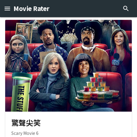
Movie Rater
驚聲尖笑
Scary Movie 6