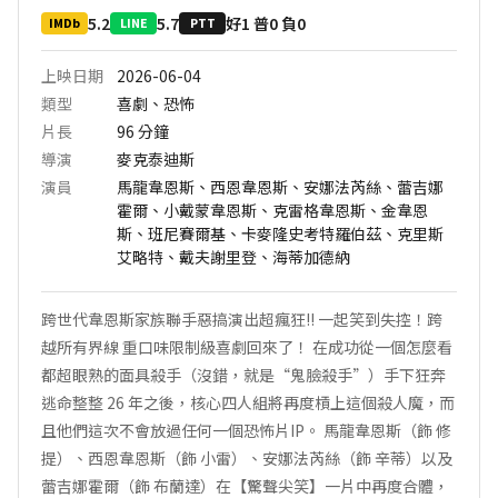
5.2
5.7
好1 普0 負0
IMDb
LINE
PTT
上映日期
2026-06-04
類型
喜劇、恐怖
片長
96
分鐘
導演
麥克泰迪斯
演員
馬龍韋恩斯、西恩韋恩斯、安娜法芮絲、蕾吉娜
霍爾、小戴蒙韋恩斯、克雷格韋恩斯、金韋恩
斯、班尼賽爾基、卡麥隆史考特羅伯茲、克里斯
艾略特、戴夫謝里登、海蒂加德納
跨世代韋恩斯家族聯手惡搞演出超瘋狂!! 一起笑到失控！跨
越所有界線 重口味限制級喜劇回來了！ 在成功從一個怎麼看
都超眼熟的面具殺手（沒錯，就是“鬼臉殺手”）手下狂奔
逃命整整 26 年之後，核心四人組將再度槓上這個殺人魔，而
且他們這次不會放過任何一個恐怖片IP。 馬龍韋恩斯（飾 修
提）、西恩韋恩斯（飾 小雷）、安娜法芮絲（飾 辛蒂）以及
蕾吉娜霍爾（飾 布蘭達）在【驚聲尖笑】一片中再度合體，