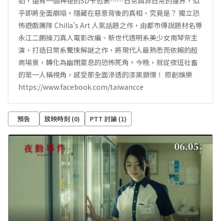
勁，還有一個神祕的SD卡包裹⋯⋯日常與非日常的邊界，似
乎即將全面崩塌。隱藏在惡意背後的真相，究竟是？ 獨立恐
怖遊戲團隊 Chilla's Art 人氣話題之作，由都市傳說題材名導
永江二朗操刀真人電影改編、新世代透明系美少女南琴奈主
演，打造日常系驚悚解謎之作，將現代人最熟悉而依賴的超
商場景，轉化為幽閉窒息的恐怖死角。今晚，就從夜班社畜
的第一人稱視角，感受那全面滲透的漆黑顫慄！ 原創娛樂
https://www.facebook.com/taiwancce
預告
放映時刻 (
0
)
PTT 討論 (
1
)