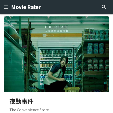
Movie Rater
夜勤事件
The Convenience Store