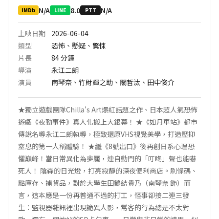
N/A
8.0
N/A
IMDb
LINE
PTT
上映日期
2026-06-04
類型
恐怖、懸疑、驚悚
片長
84
分鐘
導演
永江二朗
演員
南琴奈、竹財輝之助、關哲汰、田中俊介
★獨立遊戲團隊Chilla's Art爆紅話題之作、日本超人氣恐怖
遊戲《夜勤事件》真人化搬上大銀幕！ ★《如月車站》都市
傳說名導永江二朗執導，極致還原VHS視覺美學，打造壓抑
窒息的第一人稱體驗！ ★繼《8號出口》後再創日系心理恐
懼巔峰！當日常異化為夢魘，連自動門的「叮咚」聲也能嚇
死人！ 陰森的日光燈，打亮寂靜的深夜便利商店。刷條碼、
點庫存、補貨品，對於大學生田鶴結貴乃（南琴奈 飾）而
言，這本應是一份再普通不過的打工，怪事卻接二連三發
生：監視器雜訊裡出現詭異人影，常客的行為總是不太對