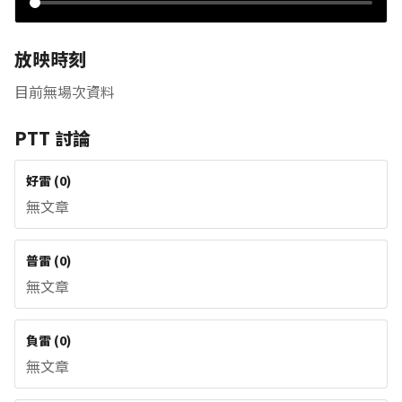
放映時刻
目前無場次資料
PTT 討論
好雷
(
0
)
無文章
普雷
(
0
)
無文章
負雷
(
0
)
無文章