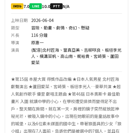
7.0
10.0
N/A
IMDb
LINE
PTT
上映日期
2026-06-04
類型
冒險、動畫、劇情、奇幻、懸疑
片長
116
分鐘
導演
原惠一
演員
(配音)北村匠海、當真亞美、吉柳咲良、板垣李光
人、橫溝菜帆、高山南、梶裕貴、宮崎葵、蘆田
愛菜
★第15屆 本屋大賞 得獎作品改編 ★日本人氣男星 北村匠海
獻聲演出 ★蘆田愛菜、宮崎葵、板垣李光人…豪華共演 ★超
人氣創作歌手 優里 獻唱主題曲 ★第46屆 日本奧斯卡 最佳動
畫片 入圍 就讀中學的小心，在學校遭受排擠而變得足不出
戶，整天關在房間。就在某一天，房裡的鏡子突然綻放起神
秘光芒，被吸入鏡中的小心，出現在她眼前的是童話故事中
的城堡，以及6位素未謀面的國中生。帶著狼面具的少女「狼
小姐」出現在7人面前，告訴他們是被選中的7個人，並且在