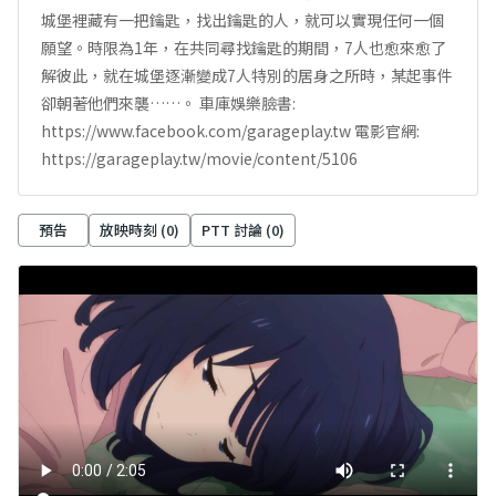
城堡裡藏有一把鑰匙，找出鑰匙的人，就可以實現任何一個
願望。時限為1年，在共同尋找鑰匙的期間，7人也愈來愈了
解彼此，就在城堡逐漸變成7人特別的居身之所時，某起事件
卻朝著他們來襲……。 車庫娛樂臉書:
https://www.facebook.com/garageplay.tw 電影官網:
https://garageplay.tw/movie/content/5106
預告
放映時刻 (
0
)
PTT 討論 (
0
)