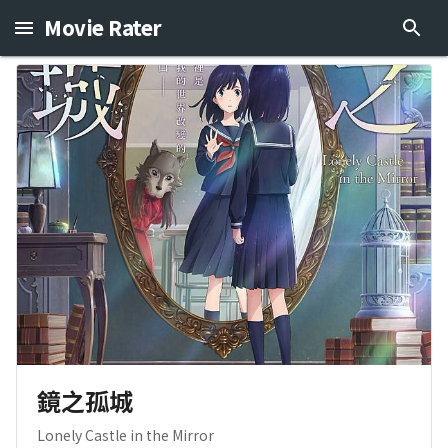
Movie Rater
鏡之孤城
Lonely Castle in the Mirror