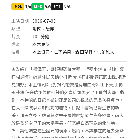
N/A
9.6
N/A
IMDb
LINE
PTT
上映日期
2026-07-02
類型
驚悚、恐怖
片長
109
分鐘
導演
本木克英
演員
水上恒司、山下美月、森田望智、宮館涼太
★改編自「橫溝正史懸疑與恐怖大獎」得獎小說 ★《線：愛
在相逢時》編劇林民夫精心打造 ★《在那開滿花的山丘, 我想
見到妳》水上恒司X《打扮的戀愛是有理由的》山下美月 精
彩共演 住在信州某個村莊的久喜雄司與夕里子這對夫婦，收
到一本神祕的日記。據說那是雄司的祖父的兄長久喜貞市，
在太平洋戰爭末期戰死的遺物，日記中書寫著對生存的執
著。那天之後，雄司與夕里子周遭開始發生許多怪事，兩人
於是委託夕里子的大學學長、研究超自然現象的北斗總一
郎，請他調查這些詭異的現象。然而，不該存在的過去漸漸