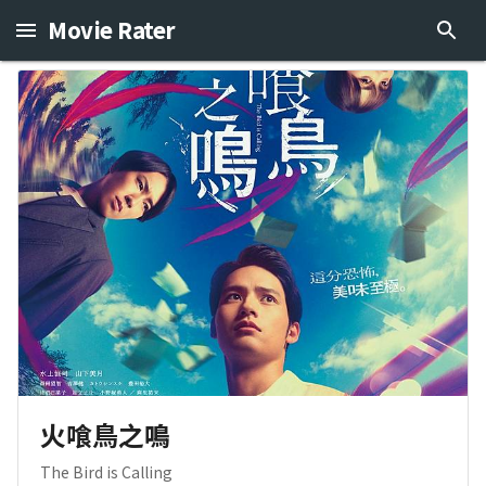
Movie Rater
火喰鳥之鳴
The Bird is Calling