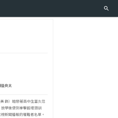
田佳央太
亞美 飾）暗戀著高中生富久信
，放學後便到拳擊館埋頭訓
在電視新聞播報的罹難者名單。