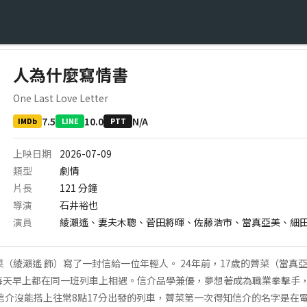
人為什麼寫情書
One Last Love Letter
7.5
10.0
N/A
IMDb
LINE
PTT
上映日期
2026-07-09
類型
劇情
片長
121
分鐘
導演
石井裕也
演員
綾瀨遙、妻夫木聰、菅田將暉、佐藤浩市、當真亞美、細
菜（綾瀨遙 飾）寫了一封信給一位年輕人。 24年前，17歲的薺菜（當真
每天早上都在同一班列車上相遇。信介品學兼優，夢想著成為職業拳擊手
日，信介沒能搭上往常8點17分出發的列車，薺菜第一次得知信介的名字是