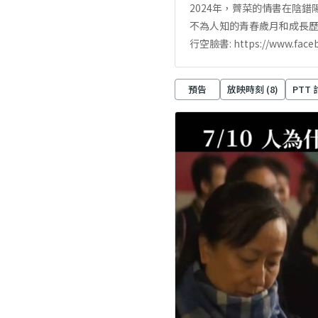
2024年，薺菜的情書在陰
不為人知的青春歲月和成長歷
行空臉書: https://www.faceb
預告
放映時刻 (
8
)
PTT 