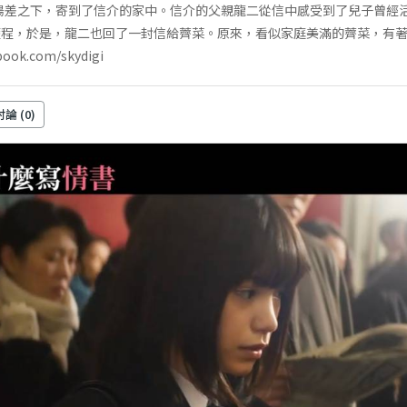
錯陽差之下，寄到了信介的家中。信介的父親龍二從信中感受到了兒子曾經
程，於是，龍二也回了一封信給薺菜。原來，看似家庭美滿的薺菜，有著
ook.com/skydigi
討論 (
0
)