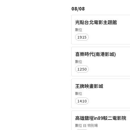
08/08
光點台北電影主題館
數位
19:15
喜樂時代(南港影城)
數位
12:50
王牌映畫影城
數位
14:10
高雄鹽埕in89駁二電影院
數位 日 特別場