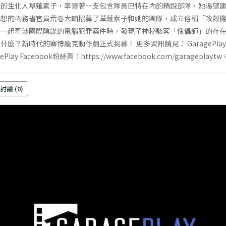
造的生化人草薙素子，率領著一支包含隊員巴特在內的精銳部隊，她渴望
構想的內務省官員荒卷大輔招募了草薙素子和她的團隊，成立俗稱「攻殼
查一起牽涉國際陰謀的電腦犯罪案件時，發現了神秘駭客「傀儡師」的存
麼？新時代的賽博龐克動作劇正式揭幕！ 更多資訊請見： GaragePla
GaragePlay Facebook粉絲頁：https://www.facebook.com/garag
 討論 (
0
)