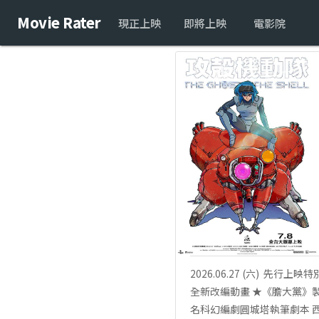
Movie Rater
現正上映
即將上映
電影院
2026.06.27 (六) ​ 先
全新改編動畫 ★《膽大黨》製
名科幻編劇圓城塔執筆劇本 