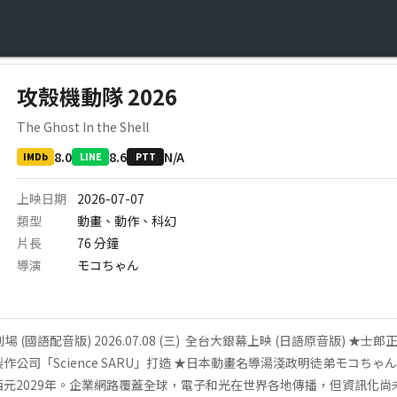
攻殼機動隊 2026
The Ghost In the Shell
8.0
8.6
N/A
IMDb
LINE
PTT
上映日期
2026-07-07
類型
動畫、動作、科幻
片長
76
分鐘
導演
モコちゃん
行上映特別場 (國語配音版) 2026.07.08 (三) ​ ​全台大銀幕上映 (日語原音版
作公司「Science SARU」打造 ★日本動畫名導湯淺政明徒弟モコちゃ
西元2029年。企業網路覆蓋全球，電子和光在世界各地傳播，但資訊化