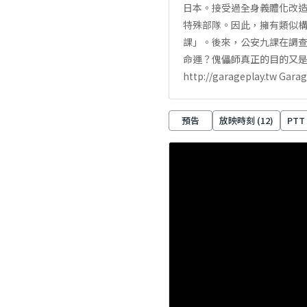
日本。接受過全身義體化改
特殊部隊。因此，擁有類似
課」。後來，公安九課在調
命運？傀儡師真正的目的又是什
http://garageplay.tw 
預告
放映時刻 (
12
)
PTT