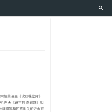
) ★士郎正宗經典漫畫《攻殼機動隊》
ん執導 ★《哥吉拉 奇異點》知
尚未讓國家和民族消失的近未來