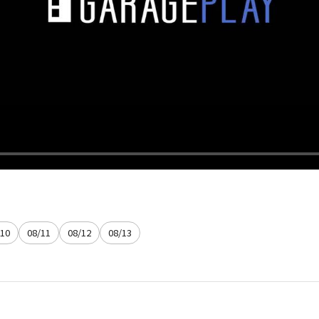
/10
08/11
08/12
08/13