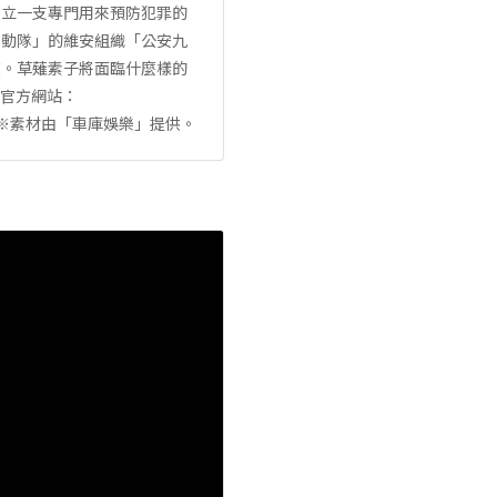
建立一支專門用來預防犯罪的
機動隊」的維安組織「公安九
在。草薙素子將面臨什麼樣的
y官方網站：
eplay.tw ※素材由「車庫娛樂」提供。