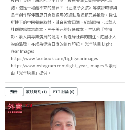
夜內，見證了紐約的浮生百態。移居美國究竟是美好的承
諾，還是一場醒不來的噩夢？ 《左撇子女孩》導演鄒時擎與
長年創作夥伴西恩貝克受逗馬95運動及達頓兄弟啟發，從住
所樓下的中國餐館取材，融合紮實田調、紀錄跟拍，以華人
社群觀點撰寫劇本，三千美元的超低成本、生猛的手持攝
影、素人與專業演員的混用，對邊緣社群的關注、底層小人
物的溫暖，亦成為導演日後的創作印記。 光年映畫 Light
Year Images
https://www.facebook.com/Lightyearimages
https://www.instagram.com/light_year_images ※素材
由「光年映畫」提供。
預告
放映時刻 (
1
)
PTT 討論 (
0
)