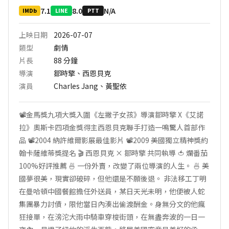
7.1
8.0
N/A
IMDb
LINE
PTT
上映日期
2026-07-07
類型
劇情
片長
88
分鐘
導演
鄒時擎、西恩貝克
演員
Charles Jang、黃聖依
📽️金馬獎九項大獎入圍《左撇子女孩》導演鄒時擎 X《艾諾
拉》奧斯卡四項金獎得主西恩貝克聯手打造一鳴驚人首部作
品 📽️2004 納許維爾影展最佳影片 📽️2009 美國獨立精神獎約
翰卡薩維蒂獎提名 🎬 西恩貝克 × 鄒時擎 共同執導 🍅 爛番茄
100%好評推薦 🍜 一份外賣，改變了兩位導演的人生。 🍜 美
國夢很美，現實卻破碎，但他還是不願後退。 非法移工丁明
在曼哈頓中國餐館擔任外送員，某日天光未明，他便被人蛇
集團暴力討債，限他當日內湊出偷渡酬金。身無分文的他瘋
狂接單，在滂沱大雨中騎車穿梭街頭，在無盡奔波的一日一