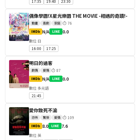
17:35
19:40
23:30
偶像學園!X星光樂園 THE MOVIE -相遇的奇蹟!-
⏱
76
動畫
喜劇
家庭
N/A
0.0
IMDb
LINE
數位 日
16:00
17:25
明日的過客
⏱
87
劇情
愛情
N/A
0.0
IMDb
LINE
數位 多元語
21:45
愛你致死不渝
⏱
109
恐怖
驚悚
愛情
8.0
7.6
IMDb
LINE
數位 英