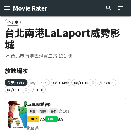
Movie Rater
台北市
台北南港LaLaport威秀影
城
📍
台北市南港區經貿二路 131 號
放映場次
今天 08/08
08/09 Sun
08/10 Mon
08/11 Tue
08/12 Wed
08/13 Thu
08/14 Fri
玩具總動員5
⏱
102
動畫
冒險
喜劇
7.5
8.9
IMDb
LINE
數位 英