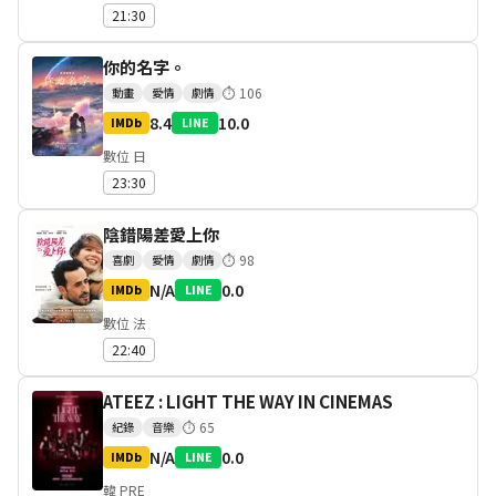
21:30
你的名字。
⏱
106
動畫
愛情
劇情
8.4
10.0
IMDb
LINE
數位 日
23:30
陰錯陽差愛上你
⏱
98
喜劇
愛情
劇情
N/A
0.0
IMDb
LINE
數位 法
22:40
ATEEZ : LIGHT THE WAY IN CINEMAS
⏱
65
紀錄
音樂
N/A
0.0
IMDb
LINE
韓 PRE