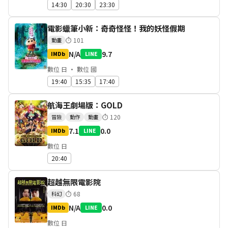
14:30
20:30
23:30
電影蠟筆小新：奇奇怪怪！我的妖怪假期
⏱
101
動畫
N/A
9.7
IMDb
LINE
數位 日 · 數位 國
19:40
15:35
17:40
航海王劇場版：GOLD
⏱
120
冒險
動作
動畫
7.1
0.0
IMDb
LINE
數位 日
20:40
超越無限電影院
⏱
68
科幻
N/A
0.0
IMDb
LINE
數位 日