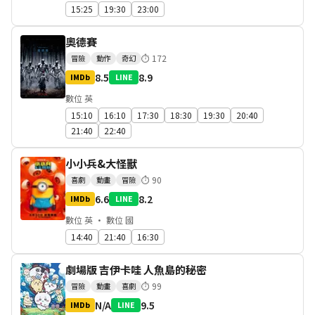
15:25
19:30
23:00
奧德賽
⏱
172
冒險
動作
奇幻
8.5
8.9
IMDb
LINE
數位 英
15:10
16:10
17:30
18:30
19:30
20:40
21:40
22:40
小小兵&大怪獸
⏱
90
喜劇
動畫
冒險
6.6
8.2
IMDb
LINE
數位 英 · 數位 國
14:40
21:40
16:30
劇場版 吉伊卡哇 人魚島的秘密
⏱
99
冒險
動畫
喜劇
N/A
9.5
IMDb
LINE