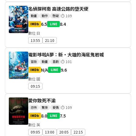
名偵探柯南 高速公路的墮天使
⏱
109
動畫
動作
懸疑
6.5
8.4
IMDb
LINE
數位 日
13:55
21:10
電影哆啦A夢：新‧大雄的海底鬼岩城
⏱
101
冒險
動畫
喜劇
N/A
9.6
IMDb
LINE
數位 國
09:15
愛你致死不渝
⏱
109
恐怖
驚悚
愛情
8.0
7.5
IMDb
LINE
數位 英
09:05
13:00
20:05
22:15